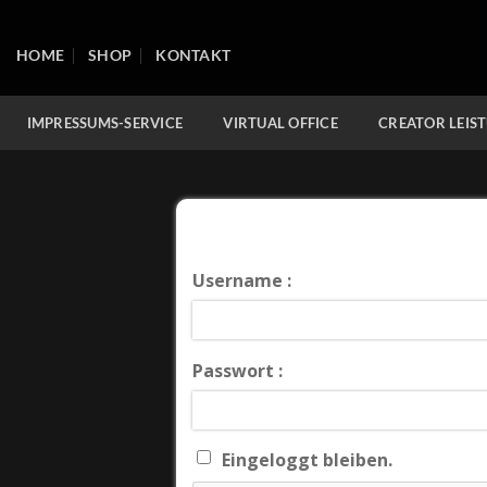
Zum
Inhalt
HOME
SHOP
KONTAKT
springen
IMPRESSUMS-SERVICE
VIRTUAL OFFICE
CREATOR LEIS
Username :
Passwort :
Eingeloggt bleiben.