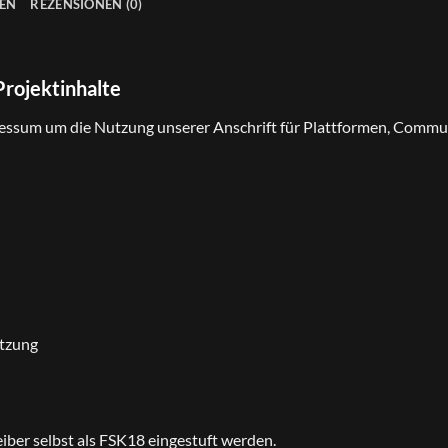
NEN
REZENSIONEN (0)
Projektinhalte
essum um die Nutzung unserer Anschrift für Plattformen, Commun
utzung
eiber selbst als FSK18 eingestuft werden.