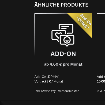
ÄHNLICHE PRODUKTE
Add-On „DPMA“
Add-
t
Von:
6,95
€
/ Monat
10,0
rsandkosten
inkl. MwSt.
zzgl.
Versandkosten
inkl.