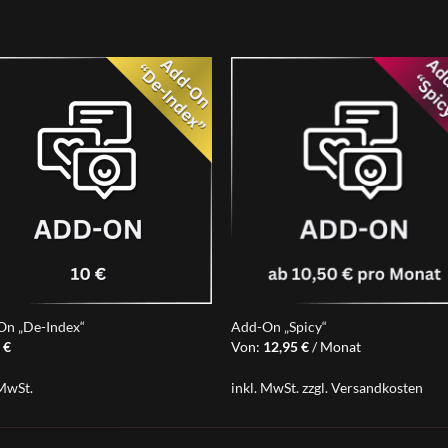
On „De-Index“
Add-On „Spicy“
0
€
Von:
12,95
€
/ Monat
 MwSt.
inkl. MwSt.
zzgl.
Versandkosten