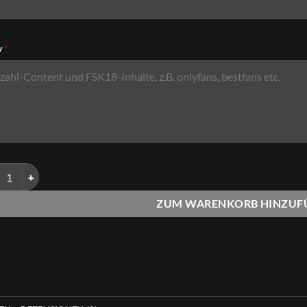
y
*
ekt-Add-On "Spicy" Menge
ZUM WARENKORB HINZUF