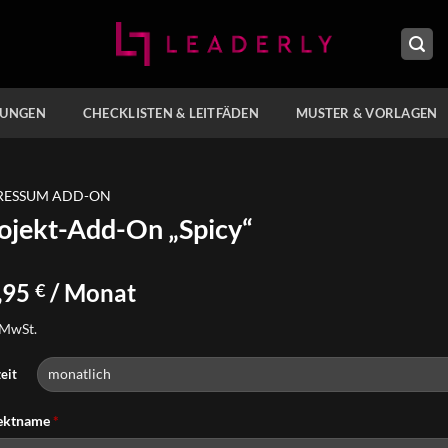
TUNGEN
CHECKLISTEN & LEITFÄDEN
MUSTER & VORLAGEN
RESSUM ADD-ON
ojekt-Add-On „Spicy“
,95
/ Monat
€
 MwSt.
eit
ektname
*