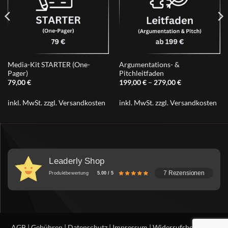
Media-Kit STARTER (One-
Argumentations- &
Pager)
Pitchleitfaden
79,00
€
199,00
€
–
279,00
€
inkl. MwSt.
zzgl.
Versandkosten
inkl. MwSt.
zzgl.
Versandkosten
Leaderly Shop
7 Rezensionen
Produktbewertung
5.00 / 5
AGB
|
Gebühren
|
Datenschutz
|
Impressum
|
Widerrufsbelehrung