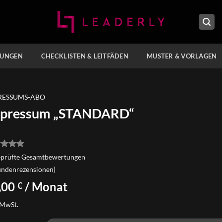
TUNGEN
CHECKLISTEN & LEITFÄDEN
MUSTER & VORLAGEN
RESSUMS-ABO
pressum „STANDARD“
rtet
prüfte Gesamtbewertungen
5
von
ndenrezensionen)
asierend
,00
/ Monat
€
denbewertungen
 MwSt.