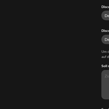
Disc
Disc
Um d
auf 
Soll