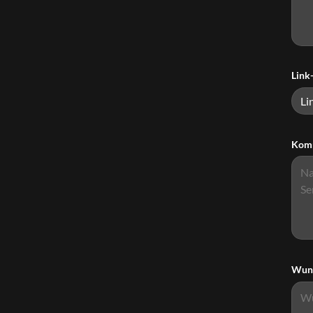
Link-
Komm
Wuns