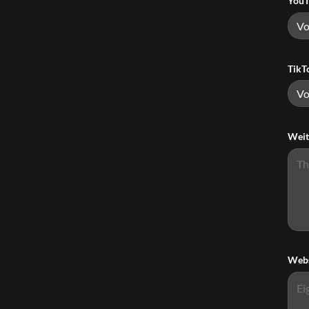
YouT
TikT
Weit
Webs