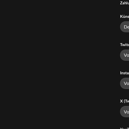
Zahlu
Küns
Twit
Inst
X (Tw