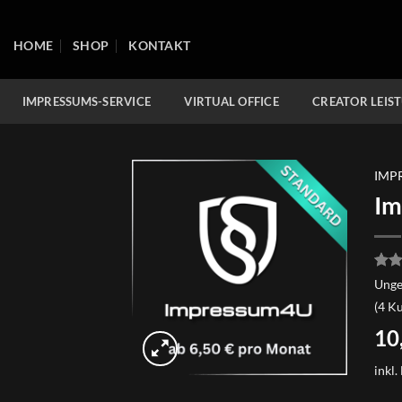
Zum
Inhalt
HOME
SHOP
KONTAKT
springen
IMPRESSUMS-SERVICE
VIRTUAL OFFICE
CREATOR LEIS
IMP
Im
Bewe
4
Unge
mit
(
4
Ku
5, b
auf
10
Kun
inkl.