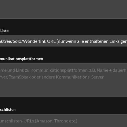
Liste
unikationsplattformen
chlisten