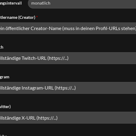
ngsintervall
tlername (Creator)
*
ch
agram
itter)