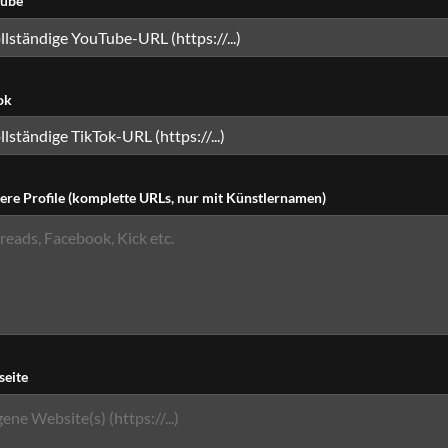
ube
ok
ere Profile (komplette URLs, nur mit Künstlernamen)
eite