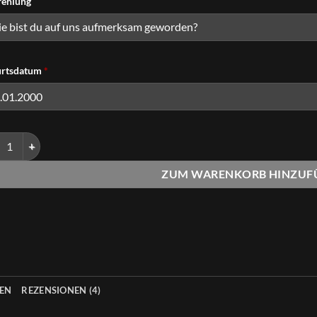
ehlung
rtsdatum
*
essum "STANDARD" Menge
ZUM WARENKORB HINZUF
NEN
REZENSIONEN (4)